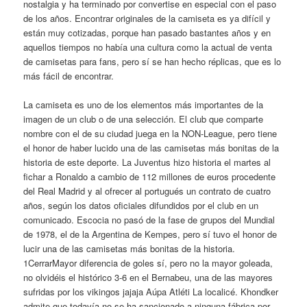
nostalgia y ha terminado por convertise en especial con el paso
de los años. Encontrar originales de la camiseta es ya difícil y
están muy cotizadas, porque han pasado bastantes años y en
aquellos tiempos no había una cultura como la actual de venta
de camisetas para fans, pero sí se han hecho réplicas, que es lo
más fácil de encontrar.
La camiseta es uno de los elementos más importantes de la
imagen de un club o de una selección. El club que comparte
nombre con el de su ciudad juega en la NON-League, pero tiene
el honor de haber lucido una de las camisetas más bonitas de la
historia de este deporte. La Juventus hizo historia el martes al
fichar a Ronaldo a cambio de 112 millones de euros procedente
del Real Madrid y al ofrecer al portugués un contrato de cuatro
años, según los datos oficiales difundidos por el club en un
comunicado. Escocia no pasó de la fase de grupos del Mundial
de 1978, el de la Argentina de Kempes, pero sí tuvo el honor de
lucir una de las camisetas más bonitas de la historia.
1CerrarMayor diferencia de goles sí, pero no la mayor goleada,
no olvidéis el histórico 3-6 en el Bernabeu, una de las mayores
sufridas por los vikingos jajaja Aúpa Atléti La localicé. Khondker
admite que todavía no se ha sancionado a ninguna fábrica por