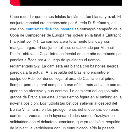
Cabe recordar que en sus inicios la elástica fue blanca y azul. El
conjunto español era encabezado por Alfredo Di Stéfano y, en
ese año,
camisetas de futbol baratas
se consagró campeón de la
Copa de Campeones de Europa tras golear en la final a Eintracht
Frankfurt por 7-1. La camiseta era totalmente blanca y con
mangas largas. El conjunto italiano, encabezado por Michael
Platini, obtuvo la Copa Intercontinental de ese año derrotando por
panales a Boca por 4-2 luego de igualar en el tiempo
reglamentario 2-2. La camiseta era blanca con bastones negros,
parecida a la actual. A la espalda del brasileño encontró el
equipo de Rubi por donde llegar al área de Casilla en el primer
tiempo, pero el lateral compensó ese déficit más adelante con su
aportación ofensiva y sus centros. La camiseta del equipo más
grande de Francia en este último tiempo figura en el ranking en la
novena posición. Los futbolistas béticos salieron al césped del
Benito Villamarín, en los prolegómenos del encuentro, con unas
camisetas verdes con la leyenda «Todos somos Zozulya» en
solidaridad con el delantero ucraniano, que ya recibió el respaldo
de la plantilla verdiblanca con un comunicado leído la pasada