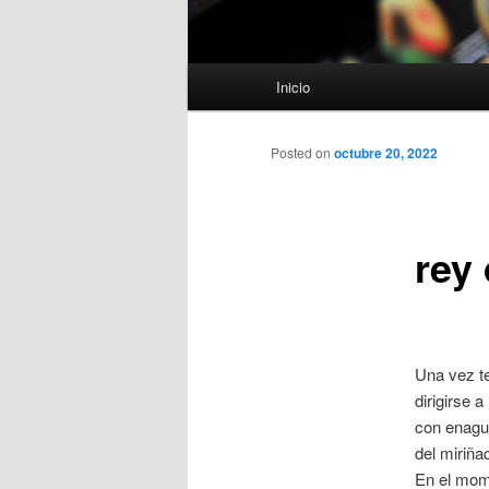
Menú
Inicio
principal
Posted on
octubre 20, 2022
rey
Una vez te
dirigirse 
con enagua
del miriña
En el mom