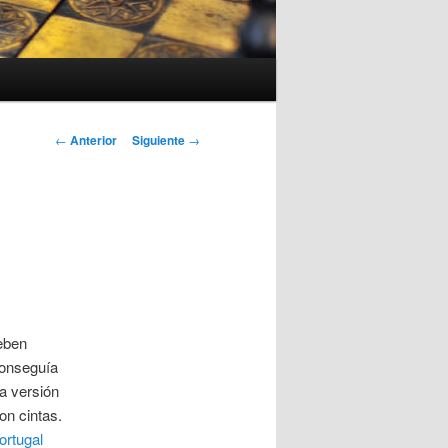
Navegación
←
Anterior
Siguiente
→
de
entradas
eben
conseguía
a versión
on cintas.
ortugal