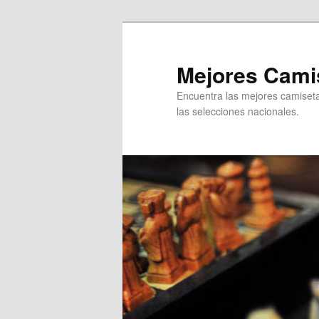
Ir
al
contenido
Mejores Camis
principal
Encuentra las mejores camisetas
las selecciones nacionales.