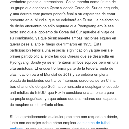
verdadera potencia internacional. China marcha como última de
un grupo que encabeza Qatar y donde Corea del Sur es segunda,
y una derrota este jueves pondría final a su esperanza de estar
presente en el Mundial que se celebrará en Rusia. La celebración
de dicho encuentro no sólo requiere que Pyongyang envíe ese
texto sino que el gobierno de Corea del Sur apruebe el viaje de
su combinado, ya que técnicamente ambas naciones siguen en
guerra pese al alto el fuego que firmaron en 1953. Esta
participación tendría una especial significación ya que sería el
primer partido oficial entre las dos Coreas que se desarrolla en
Pyongyang, donde ya se enfrentaron ambos equipos pero en una
cita amistosa. El encuentro forma parte de la tercera ronda de
clasificación para el Mundial de 2018 y se celebra en plena
oleada de incidentes contra los intereses surcoreanos en China,
tras el anuncio de que Seúl ha comenzado a desplegar el escudo
anti misiles de EEUU, que Pekín considera una amenaza para
su propia seguridad, ya que aduce que sus radares son capaces
de «espiar» en el territorio chino.
Si tiene prácticamente cualquier problema con respecto a dónde,
junto con consejos sobre cómo emplear
camisetas de futbol
replicas
, puede enviarnos un correo electrónico en nuestro