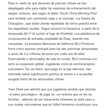
Pero lo cierto es que decenas de policías chinas se han
desplegado sólo para vigilar las sesiones de entrenamiento del
equipo visitante, que según el diario ‘South China Morning Post’
será recibido con camisetas rojas y el mensaje «La Guerra de
Changsha», que están siendo repartidas de forma gratuita entre
los seguidores locales. Según anunció la franquicia, a partir de la
temporada 2017/18 lucirán el logo de StubHub, una plataforma de
compraventa de entradas propiedad de Ebay, durante tres
campañas. La empresa fabricante de teléfonos BLU Products
firma como sponsor principal para las dos próximas temporadas,
a razón de 3,2 millones de euros por cada una de ellas.
Estimulando a aficionados de todo el mundo, BLU continúa con
éxito su expansión global. Jugadores como el centrocampista
surcoreano Too Ja-cheol, que juega en la liga alemana, han
intentado restar significación política al evento o a la posible
acogida hostil de los aficionados chinos.
Yoon Deok-yeo admitió que sus jugadores tendrán que afrontar
«el peso psicológico» de jugar en «un entorno que no les es
familiar», además de ser claramente inferiores en este caso a
sus rivales norcoreanas que en fútbol femenino constituyen una