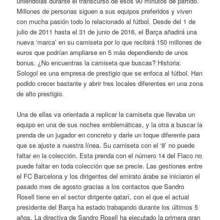
uniéndolas durante el transcurso de esos 90 minutos de partido.
Millones de personas siguen a sus equipos preferidos y viven
con mucha pasión todo lo relacionado al fútbol. Desde del 1 de
julio de 2011 hasta el 31 de junio de 2016, el Barça añadirá una
nueva ‘marca’ en su camiseta por lo que recibirá 150 millones de
euros que podrían ampliarse en 5 más dependiendo de unos
bonus. ¿No encuentras la camiseta que buscas? Historia:
Sologol es una empresa de prestigio que se enfoca al fútbol. Han
podido crecer bastante y abrir tres locales diferentes en una zona
de alto prestigio.
Una de ellas va orientada a replicar la camiseta que llevaba un
equipo en una de sus noches emblemáticas, y la otra a buscar la
prenda de un jugador en concreto y darle un toque diferente para
que se ajuste a nuestra línea. Su camiseta con el ‘8’ no puede
faltar en la colección. Esta prenda con el número 14 del Flaco no
puede faltar en toda colección que se precie. Las gestiones entre
el FC Barcelona y los dirigentes del emirato árabe se iniciaron el
pasado mes de agosto gracias a los contactos que Sandro
Rosell tiene en el sector dirigente qatarí, con el que el actual
presidente del Barça ha estado trabajando durante los últimos 5
años. La directiva de Sandro Rosell ha ejecutado la primera gran