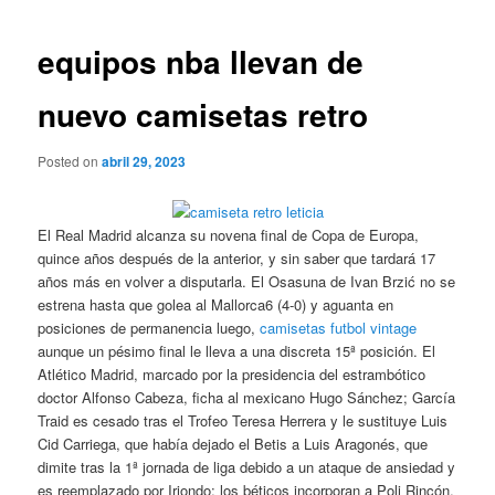
de
entradas
equipos nba llevan de
nuevo camisetas retro
Posted on
abril 29, 2023
El Real Madrid alcanza su novena final de Copa de Europa,
quince años después de la anterior, y sin saber que tardará 17
años más en volver a disputarla. El Osasuna de Ivan Brzić no se
estrena hasta que golea al Mallorca6 (4-0) y aguanta en
posiciones de permanencia luego,
camisetas futbol vintage
aunque un pésimo final le lleva a una discreta 15ª posición. El
Atlético Madrid, marcado por la presidencia del estrambótico
doctor Alfonso Cabeza, ficha al mexicano Hugo Sánchez; García
Traid es cesado tras el Trofeo Teresa Herrera y le sustituye Luis
Cid Carriega, que había dejado el Betis a Luis Aragonés, que
dimite tras la 1ª jornada de liga debido a un ataque de ansiedad y
es reemplazado por Iriondo; los béticos incorporan a Poli Rincón,