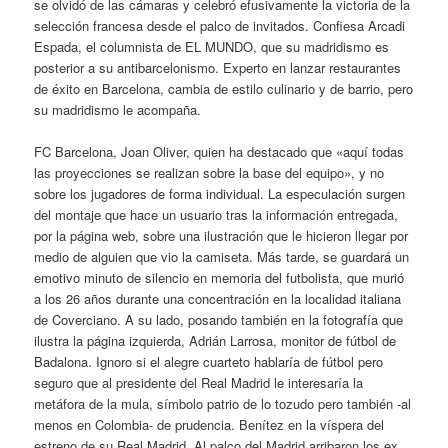
se olvidó de las cámaras y celebró efusivamente la victoria de la
selección francesa desde el palco de invitados. Confiesa Arcadi
Espada, el columnista de EL MUNDO, que su madridismo es
posterior a su antibarcelonismo. Experto en lanzar restaurantes
de éxito en Barcelona, cambia de estilo culinario y de barrio, pero
su madridismo le acompaña.
FC Barcelona, Joan Oliver, quien ha destacado que «aquí todas
las proyecciones se realizan sobre la base del equipo», y no
sobre los jugadores de forma individual. La especulación surgen
del montaje que hace un usuario tras la información entregada,
por la página web, sobre una ilustración que le hicieron llegar por
medio de alguien que vio la camiseta. Más tarde, se guardará un
emotivo minuto de silencio en memoria del futbolista, que murió
a los 26 años durante una concentración en la localidad italiana
de Coverciano. A su lado, posando también en la fotografía que
ilustra la página izquierda, Adrián Larrosa, monitor de fútbol de
Badalona. Ignoro si el alegre cuarteto hablaría de fútbol pero
seguro que al presidente del Real Madrid le interesaría la
metáfora de la mula, símbolo patrio de lo tozudo pero también -al
menos en Colombia- de prudencia. Benítez en la víspera del
estreno de su Real Madrid. Al palco del Madrid arribaron los ex