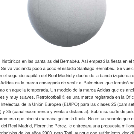
istóricos en las pantallas del Bernabéu. Así empezó la fiesta en el
Se va vaciando poco a poco el estadio Santiago Bernabéu. Se vuelc
n el segundo capitán del Real Madrid y dueño de la banda izquierda d
Adidas es la marca encargada de vestir al Palmeiras, que terminó 
irao en aquella temporada. Un modelo de la marca Adidas que es anc
les y muy suaves. Retrofootball ® es una marca registrada en la Ofic
Intelectual de la Unión Europea (EUIPO) para las clases 25 (camise
) y 35 (canal ecommerce y venta a distancia). Sobre su corte de pel
romesa que hice si marcaba gol en la final». No es un secreto que e
 del Real Madrid, Florentino Pérez, le entregara una propuesta millon
 principios de los años 2000, pero Totti, aunque con sufrimiento, decid