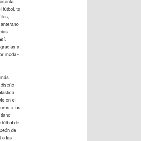
resenta
fútbol, te
itos,
 canterano
cias
sí.
gracias a
por moda»
a más
l diseño
lástica
le en el
dores a los
tiano
 fútbol de
mpeón de
 o las