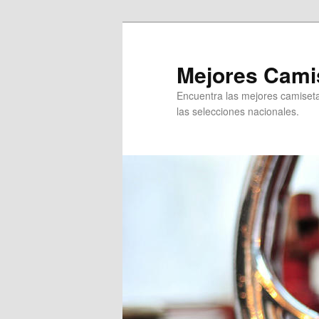
Ir
al
contenido
Mejores Camis
principal
Encuentra las mejores camisetas
las selecciones nacionales.