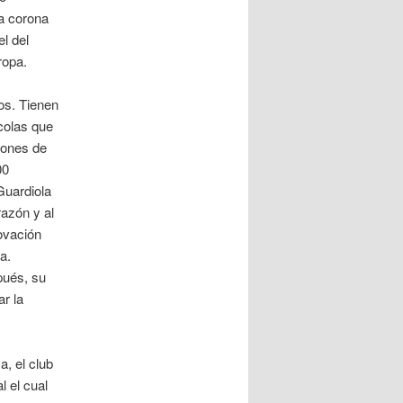
na corona
l del
ropa.
os. Tienen
colas que
llones de
00
Guardiola
azón y al
ovación
a.
pués, su
ar la
a, el club
 el cual