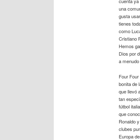
cuenta ya 
una comuni
gusta usar
tienes tod
como Lucas
Cristiano 
Hemos gana
Dios por d
a menudo 
Four Four 
bonita de 
que llevó 
tan especi
fútbol ita
que conoce
Ronaldo y 
clubes pun
Europa de 