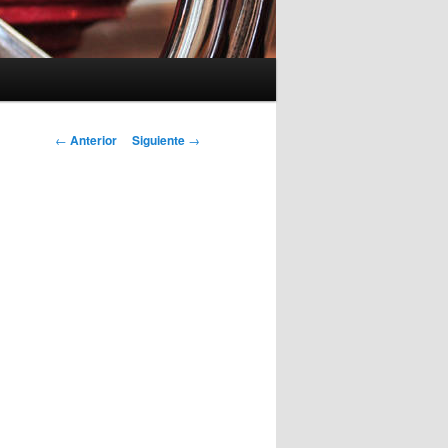
Navegación
←
Anterior
Siguiente
→
de
entradas