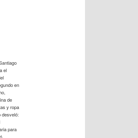
 Santiago
a el
el
segundo en
ho,
ina de
tas y ropa
o desveló:
l
aria para
ió