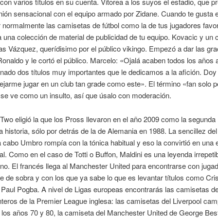
con varios títulos en su cuenta. Vitorea a los suyos el estadio, que p
ón sensacional con el equipo armado por Zidane. Cuando te gusta el 
 normalmente las camisetas de fútbol como la de tus jugadores favor
a una colección de material de publicidad de tu equipo. Kovacic y un
 Vázquez, querídisimo por el público vikingo. Empezó a dar las gra
Ronaldo y le cortó el público. Marcelo: «Ojalá acaben todos los años a
do dos títulos muy importantes que le dedicamos a la afición. Doy 
ejarme jugar en un club tan grade como este». El término «fan solo 
se ve como un insulto, así que úsalo con moderación.
Two eligió la que los Pross llevaron en el año 2009 como la segund
la historia, sólo por detrás de la de Alemania en 1988. La sencillez de
a cabo Umbro rompía con la tónica habitual y eso la convirtió en una e
al. Como en el caso de Totti o Buffon, Maldini es una leyenda irrepetib
liano. El francés llega al Manchester United para encontrarse con juga
 de sobra y con los que ya sabe lo que es levantar títulos como Cris
Paul Pogba. A nivel de Ligas europeas encontrarás las camisetas de
teros de la Premier League inglesa: las camisetas del Liverpool ca
los años 70 y 80, la camiseta del Manchester United de George Best