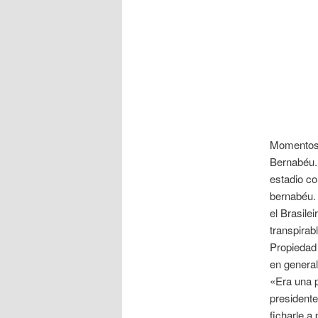
Momentos h
Bernabéu. 
estadio co
bernabéu. 
el Brasile
transpirab
Propiedad 
en general
«Era una p
presidente
ficharle a