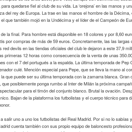
 para quedarse fiel al club de su vida. La ‘orejona’ en las manos y u
za del rey de Europa. La trae en las manos el hombre de la Décima, e
 el que también mojó en la Undécima y el líder de el Campeón de Eu
de la final. Para hombre está disponible en 18 colores y por 8,60 eur
tis por compras de más de 59 euros. Concretamente, las las largas 
s red devils en las tiendas oficiales del club le dejaron a este 37,9 mi
las primeras 12 horas como consecuencia de la venta de unas 350.0
es con el 7 del portugués a la espalda. La última temporada de Pep 
nador culé. Mención especial para Pepe, que se lleva la mano al cor
 la que puede ser su última temporada con la zamarra blanca. Gran 
, que posiblemente ponga rumbo al Inter de Milán la próxima campañ
pectacular para el timón del conjunto blanco. Brutal la ovación. Des
nico. Bajan de la plataforma los futbolistas y el cuerpo técnico para d
honor.
 salir uno a uno los futbolistas del Real Madrid. Por si no lo sabías y
adrid cuenta también con sus propio equipo de baloncesto profesional