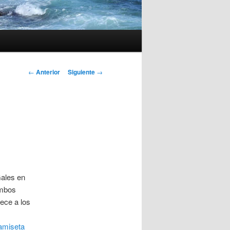
Navegación
←
Anterior
Siguiente
→
de
entradas
Gales en
ambos
ece a los
amiseta