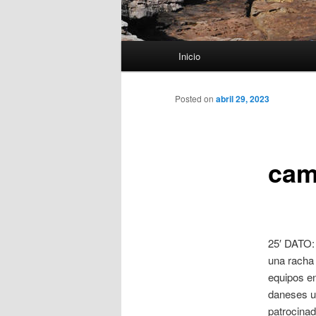
Menú
Inicio
principal
Posted on
abril 29, 2023
cam
25′ DATO: 
una racha 
equipos en
daneses un
patrocina