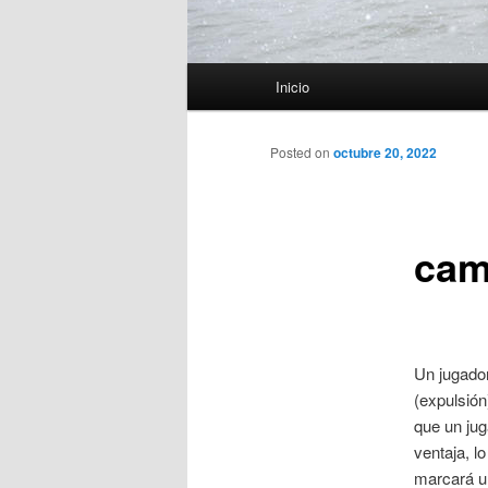
Menú
Inicio
principal
Posted on
octubre 20, 2022
cam
Un jugador
(expulsión
que un jug
ventaja, l
marcará un