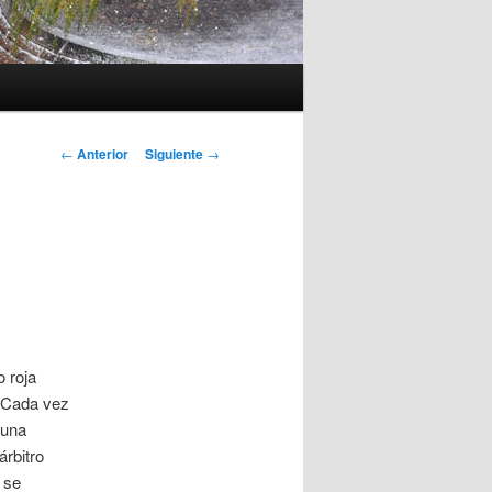
Navegación
←
Anterior
Siguiente
→
de
entradas
o roja
. Cada vez
 una
árbitro
 se