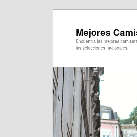
Ir
al
contenido
Mejores Camis
principal
Encuentra las mejores camisetas
las selecciones nacionales.