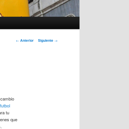
Navegación
←
Anterior
Siguiente
→
de
entradas
a cambio
futbol
ra tu
ienes que
.