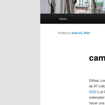
Menú
Inicio
principal
Posted on
junio 23, 2022
cam
Etihad, co
de 67 mill
2022
y al 
ordenador 
hacer una